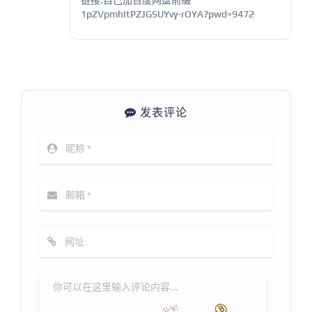
1pZVpmhItPZJGSUYvy-rOYA?pwd=9472
发表评论