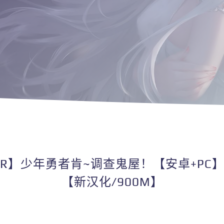
NTR】少年勇者肯~调查鬼屋！【安卓+P
【新汉化/900M】