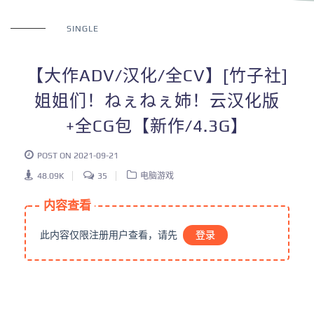
SINGLE
【大作ADV/汉化/全CV】[竹子社]
姐姐们！ねぇねぇ姉！云汉化版
+全CG包【新作/4.3G】
POST ON 2021-09-21
48.09K
35
电脑游戏
内容查看
此内容仅限注册用户查看，请先
登录