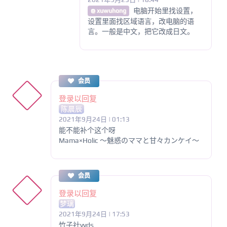
电脑开始里找设置，
@ xuwuhong
设置里面找区域语言，改电脑的语
言。一般是中文，把它改成日文。
会员
登录以回复
陈晨辰
2021年9月24日 | 01:13
能不能补个这个呀
Mama×Holic ～魅惑のママと甘々カンケイ～
会员
登录以回复
梦璃
2021年9月24日 | 17:53
竹子社yyds