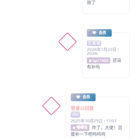
效了
会员
王某某
2026年1月22日 |
20:06
还没
@ lqs11900
有补吗
会员
登录以回复
dlw
2025年10月29日 | 17:07
炸了，大佬！百
@ 嘤嘤怪
度补一下吧呜呜呜