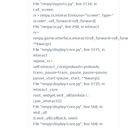
File “renpy/exports.py”, line 3134, in
call_screen
rv = renpy.ui.interact(mouse=”screen”, type=”
screen”, roll_forward=roll_forward)
File “renpy/ui.py”, line 298, in interact
rv =
renpy.game.interface.interact(roll_forward=roll_forw
**kwargs)
File “renpy/display/core.py”, line 3315, in
interact
repeat, rv =
self.interact_core(preloads=preloads,
trans_pause=trans_pause, pause=pause,
pause_start=pause_start, **kwargs)
File “renpy/display/core.py”, line 3735, in
interact_core
root_widget.visit_all(lambda i :
i.per_interact())
File “renpy/display/core.py”, line 568, in
visit_all
d.visit_all(callback, seen)
File “renpy/display/core.py”, line 568, in