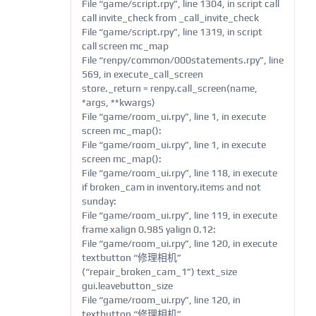
File “game/script.rpy”, line 1304, in script call
call invite_check from _call_invite_check
File “game/script.rpy”, line 1319, in script
call screen mc_map
File “renpy/common/000statements.rpy”, line
569, in execute_call_screen
store._return = renpy.call_screen(name,
*args, **kwargs)
File “game/room_ui.rpy”, line 1, in execute
screen mc_map():
File “game/room_ui.rpy”, line 1, in execute
screen mc_map():
File “game/room_ui.rpy”, line 118, in execute
if broken_cam in inventory.items and not
sunday:
File “game/room_ui.rpy”, line 119, in execute
frame xalign 0.985 yalign 0.12:
File “game/room_ui.rpy”, line 120, in execute
textbutton “修理相机”
(“repair_broken_cam_1”) text_size
gui.leavebutton_size
File “game/room_ui.rpy”, line 120, in
textbutton “修理相机”