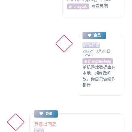
啥意思啊
@ lbhsgdsb
会员
奶油柠檬
2022年3月28日 |
12:43
@ zhangxiaofeng
单机游戏数据库在
本地，想咋改咋
改，你自己做续作
都行
会员
登录以回复
蓝瑟