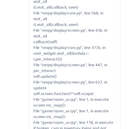
visit_all
d.visit_all(callback, seen)
File “renpy/display/core.py”, line 568, in
visit_all
d.visit_all(callback, seen)
File “renpy/display/screen.py”, line 436, in
visit_all
callback(self)
File “renpy/display/core.py”, line 3735, in
root_widget.visit_all(lambda i :
i.per_interact())
File “renpy/display/screen.py”, line 447, in
per_interact
self.update()
File “renpy/display/screen.py”, line 637, in
update
self.screen.function(**self.scope)
File “game/room_ui.rpy”, line 1, in execute
screen mc_map():
File “game/room_ui.rpy”, line 1, in execute
screen mc_map():
File “game/room_ui.rpy”, line 118, in execute
if broken_cam in inventory.items and not