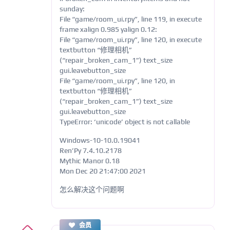
sunday:
File “game/room_ui.rpy”, line 119, in execute
frame xalign 0.985 yalign 0.12:
File “game/room_ui.rpy”, line 120, in execute
textbutton “修理相机”
(“repair_broken_cam_1”) text_size
gui.leavebutton_size
File “game/room_ui.rpy”, line 120, in
textbutton “修理相机”
(“repair_broken_cam_1”) text_size
gui.leavebutton_size
TypeError: ‘unicode’ object is not callable
Windows-10-10.0.19041
Ren’Py 7.4.10.2178
Mythic Manor 0.18
Mon Dec 20 21:47:00 2021
怎么解决这个问题啊
会员