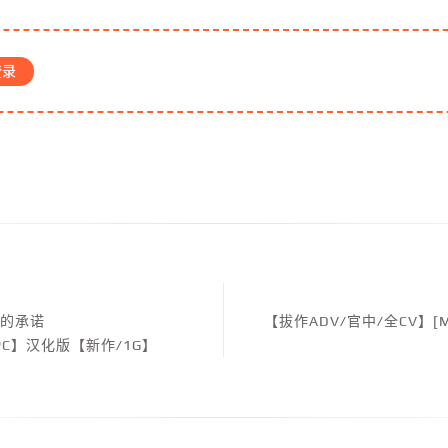
登录
现的承诺
【拔作ADV/官中/全CV】[
【安卓+PC】汉化版【新作/1G】