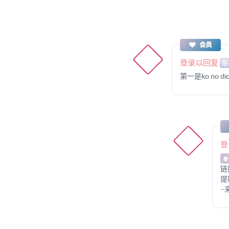
会员
登录以回复
帝
第一是ko no di
登
@
链接
提
–