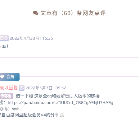
文章有（68）条网友点评
耶鲁
2022年4月30日 | 15:35
o da！
会员
录以回复
郎
2022年5月7日 | 09:52
借一下楼 这是全cg和破解赞助人版本的链接
 帝耶鲁
：https://pan.baidu.com/s/1UUCcJ_CB8CgA9fijU7HA9g
取码：yyds
来自百度网盘超级会员V4的分享