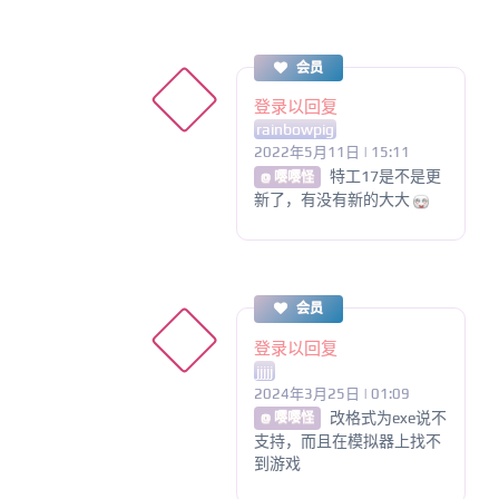
会员
登录以回复
rainbowpig
2022年5月11日 | 15:11
特工17是不是更
@ 嘤嘤怪
新了，有没有新的大大
会员
登录以回复
jjjjj
2024年3月25日 | 01:09
改格式为exe说不
@ 嘤嘤怪
支持，而且在模拟器上找不
到游戏