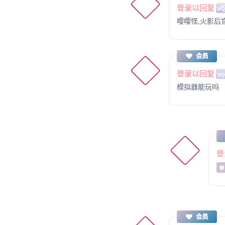
登录以回复
v
嘤嘤怪,火影后
会员
登录以回复
yg
模拟器能玩吗
登
@
会员