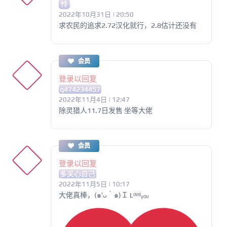
怜
2022年10月31日 | 20:50
求农民的追求2.72汉化就行，2.8估计还没有
会员
登录以回复
q474234457
2022年11月4日 | 12:47
除灵猎人11.7日发售 坐等大佬
会员
登录以回复
多关心自己
2022年11月5日 | 10:17
大佬真棒，(๑′ᴗ‵๑)Ｉ Lᵒᵛᵉᵧₒᵤ