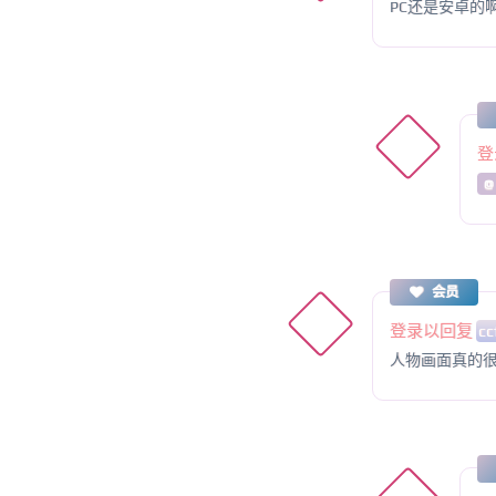
PC还是安卓的
登
@
会员
登录以回复
cc
人物画面真的