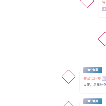
登
@
会员
登录以回复
li
大佬，凤凰计
会员