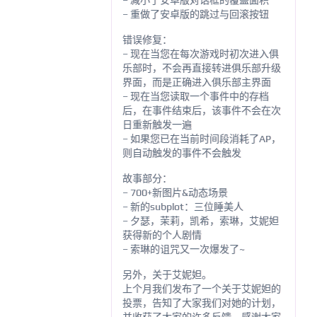
– 减小了安卓版对话框的覆盖面积
– 重做了安卓版的跳过与回滚按钮
错误修复：
– 现在当您在每次游戏时初次进入俱
乐部时，不会再直接转进俱乐部升级
界面，而是正确进入俱乐部主界面
– 现在当您读取一个事件中的存档
后，在事件结束后，该事件不会在次
日重新触发一遍
– 如果您已在当前时间段消耗了AP，
则自动触发的事件不会触发
故事部分：
– 700+新图片&动态场景
– 新的subplot：三位睡美人
– 夕瑟，茉莉，凯希，索琳，艾妮妲
获得新的个人剧情
– 索琳的诅咒又一次爆发了~
另外，关于艾妮妲。
上个月我们发布了一个关于艾妮妲的
投票，告知了大家我们对她的计划，