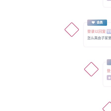
会员
登录以回复
1
怎么真由子家
登
@