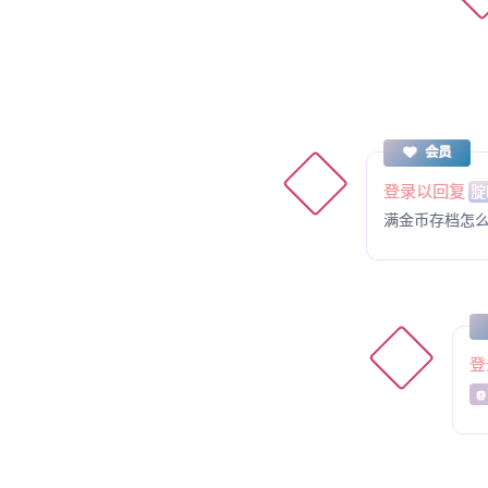
会员
登录以回复
腚
满金币存档怎
登
@