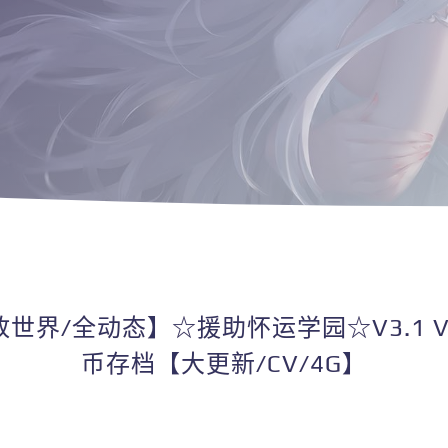
开放世界/全动态】☆援助怀运学园☆V3.1 
币存档【大更新/CV/4G】