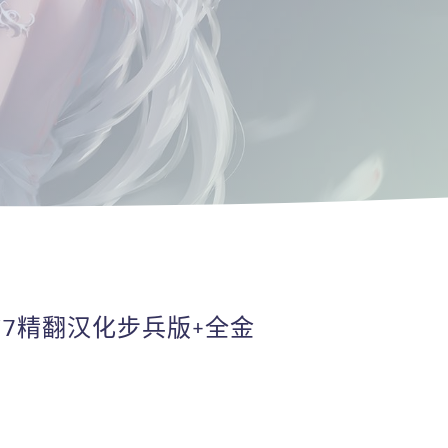
V7精翻汉化步兵版+全金