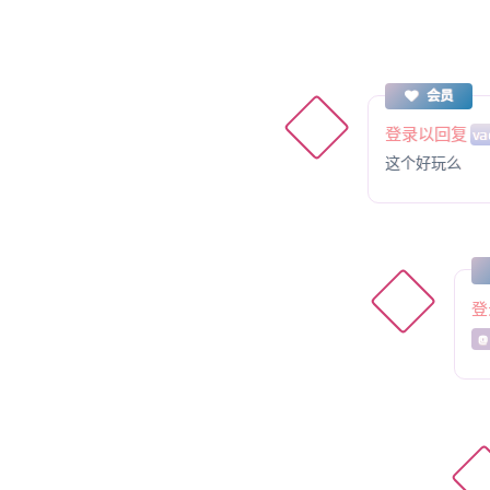
会员
登录以回复
va
这个好玩么
登
@