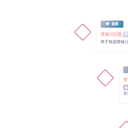
会员
登录以回复
绵
终于有武侠味
登
@
太