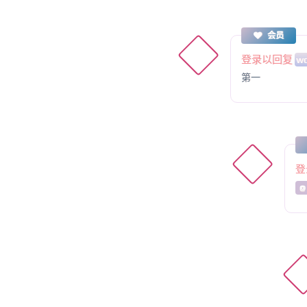
会员
登录以回复
w
第一
登
@