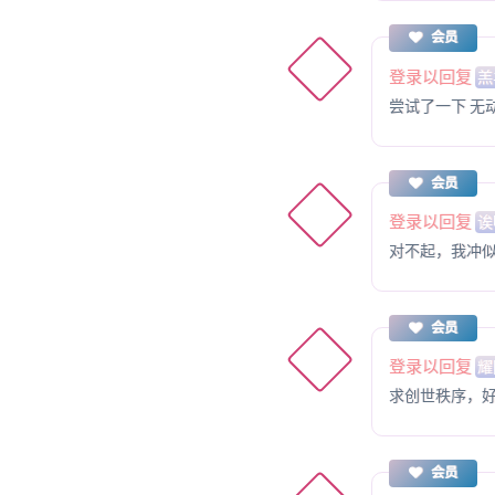
会员
登录以回复
羔
尝试了一下 无
会员
登录以回复
诶
对不起，我冲
会员
登录以回复
耀
求创世秩序，
会员