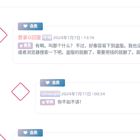
会员
登录以回复
岺神
2024年7月7日 | 13:16
有啊。叫那个什么？ 不过，好像容易下到盗版。我也
@ 青灵
或者浏览器搜索一下吧。盗版的就删了，需要用钱的就删了。
会员
sdmwqkb
2024年7月17日 | 00:34
你不如不讲！
@ 岺神
会员