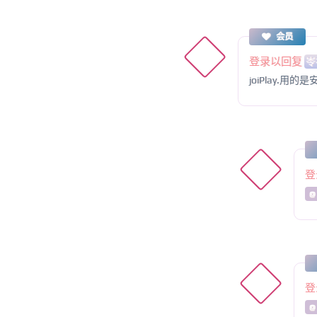
会员
登录以回复
岺
joiPlay
登
@
登
@