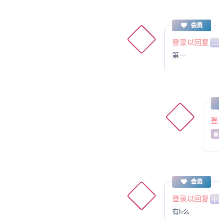
会员
登录以回复
...
第一
登
@ 
会员
登录以回复
小
有h么