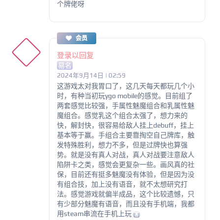
个牌佬呀
会员
登录以回复
易名
2024年9月14日 | 02:59
这游戏太对我胃口了，这几天每天都玩几个小
时，有种当初玩ygo mobile的感觉。目前组了
两套感觉比较强，手属性魅魔组合和乳属性魅
魔组合。感觉乳这个组合太强了，想力来的
快，解封快，很容易给敌人挂上debuff，挂上
基本等于赢。手组合主要靠掏空自己牌库，触
发特殊胜利，想力不多，但是过牌快也算强
势。就是没有真人对战，真人对战要注意敌人
陷阱卡之类，感觉会更复杂一些。画风真的社
保，目前还有挺多魅魔没有体验，但是因为没
有组合技，加上没有语音，就不太想研究打
法。感觉游戏就偏半成品，这个比较遗憾，只
有少部分魅魔有语音，而且没有手机端，我都
用steam串流在手机上玩