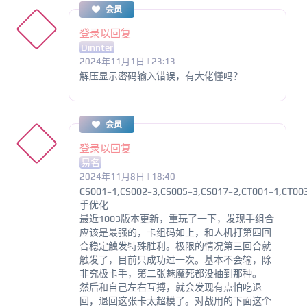
会员
登录以回复
Dinnter
2024年11月1日 | 23:13
解压显示密码输入错误，有大佬懂吗？
会员
登录以回复
易名
2024年11月8日 | 18:40
CS001=1,CS002=3,CS005=3,CS017=2,CT001=1,CT00
手优化
最近1003版本更新，重玩了一下，发现手组合
应该是最强的，卡组码如上，和人机打第四回
合稳定触发特殊胜利。极限的情况第三回合就
触发了，目前只成功过一次。基本不会输，除
非究极卡手，第二张魅魔死都没抽到那种。
然后和自己左右互搏，就会发现有点怕吃退
回，退回这张卡太超模了。对战用的下面这个