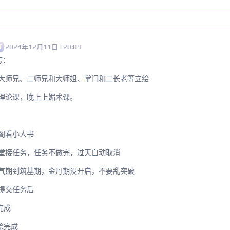
f
2024年12月11日 | 20:09
日志：
、大师兄、二师兄和大师姐、掌门和二长老等立绘
理论课，晚上上媚术课。
阁看小人书
务堂接任务，任务不做完，过天自动取消
炼气期到筑基期，金丹期没开启，不要乱突破
提交任务后
完成
绘完成