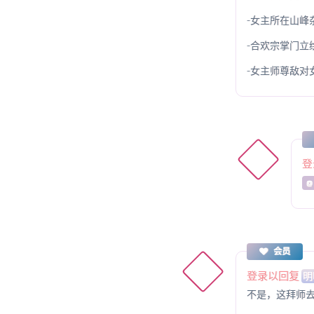
-女主所在山峰
-合欢宗掌门立
-女主师尊敌对
登
@
会员
登录以回复
明
不是，这拜师