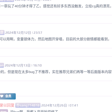
一章玩了40分钟才得了乙，感觉还有好多东西没触发，立绘cg真的漂亮
九鼎
2024年12月12日 | 23:57
ol可以用啊，变量锁体力，然后地图开穿墙，目前的大部分剧情都能看到，
ran
2024年12月13日 | 16:10
的，但是现在太多bug了不推荐，实在推荐兄弟们再等一等后面版本内
会员
录以回复
乔sang714818
2024年12月26日 | 07:41
没bug啊，我都入宗开始双修了
ziran