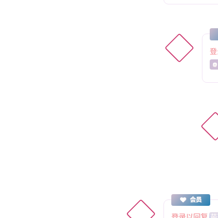
登
@
会员
登录以回复
萌