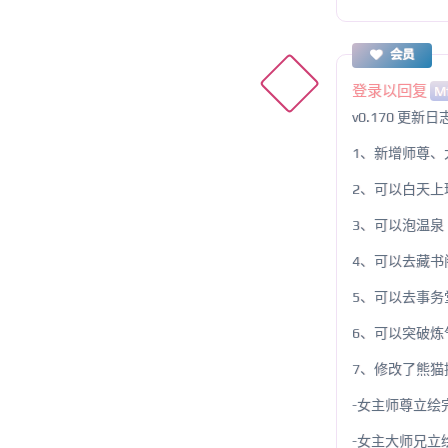
会员
登录以回复
M
v0.170 更新
1、新增师尊
2、可以白天上
3、可以泡温泉
4、可以去藏书
5、可以去事
6、可以突破
7、修改了熊猫
-女主师尊立绘
-女主大师兄立