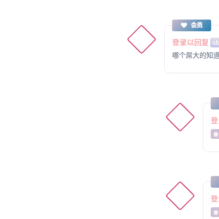
会员
登录以回复
s
哪个屌大的知
登
@
登
@