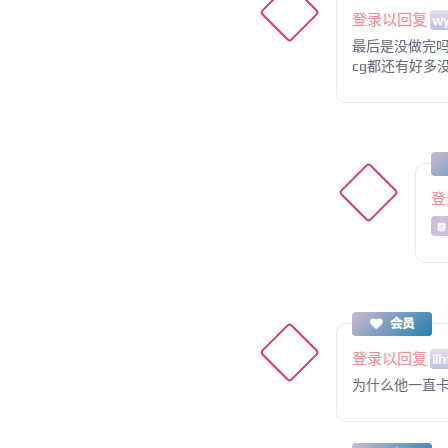
登录以回复
wy
最后是没做完
cg都还有好多
登
@
会员
登录以回复
llh
为什么他一直