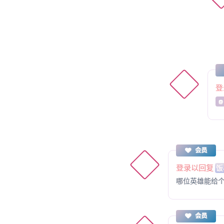
登
@
会员
登录以回复
饭
哪位英雄能给
会员