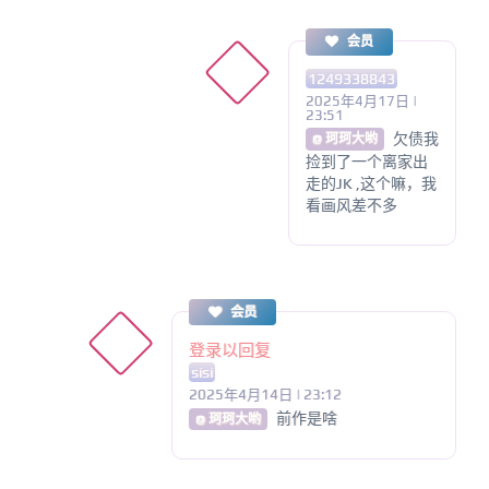
会员
1249338843
2025年4月17日 |
23:51
欠债我
@ 珂珂大哟
捡到了一个离家出
走的JK ,这个嘛，我
看画风差不多
会员
登录以回复
sisi
2025年4月14日 | 23:12
前作是啥
@ 珂珂大哟