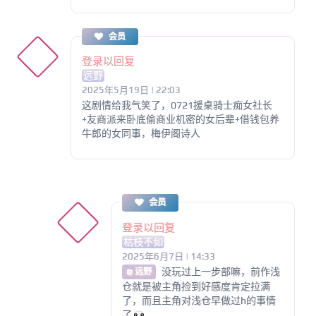
会员
登录以回复
远野
2025年5月19日 | 22:03
这剧情给我气笑了，0721援桌骑士痴女社长
+友商派来卧底偷商业机密的女后辈+借钱包养
牛郎的女同事，梅伊阁诗人
会员
登录以回复
枯枝不如
2025年6月7日 | 14:33
没玩过上一步部嘛，前作浅
@ 远野
仓就是被主角捡到好感度肯定拉满
了，而且主角对浅仓早做过h的事情
了