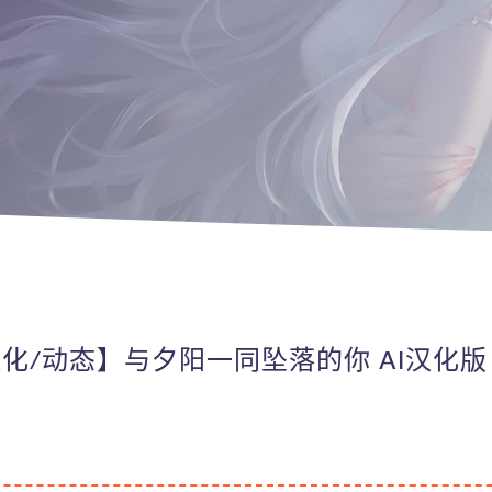
汉化/动态】与夕阳一同坠落的你 AI汉化版