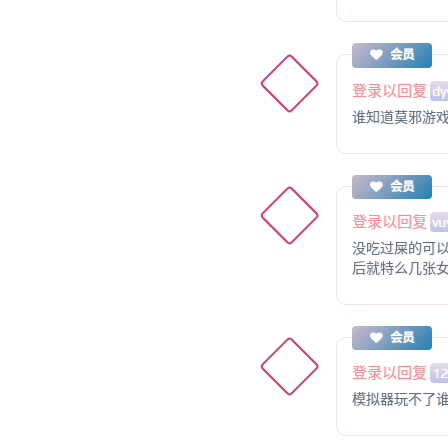
会员
登录以回复
dy
谁知道莫邪游
会员
登录以回复
vu
没吃过屎的可
后就特么几张
会员
登录以回复
1
模拟器玩不了