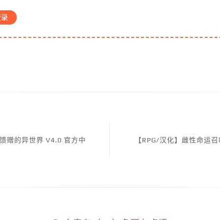
登录
馈赠的异世界 V4.0 官方中
【RPG/汉化】雌性命运召唤：F