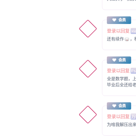
会员
登录以回复
xi
还有续作
，
会员
登录以回复
Fs
全是数学题，
毕业后全还给
会员
登录以回复
万
为啥我解压出来