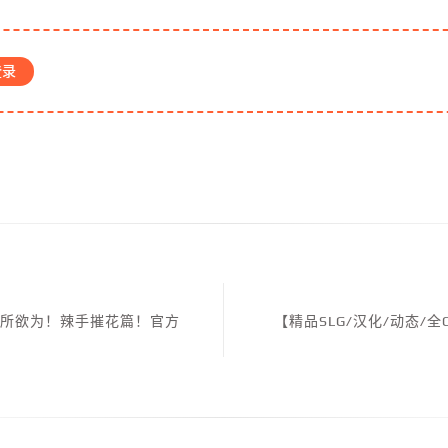
登录
为所欲为！辣手摧花篇！官方
【精品SLG/汉化/动态/全