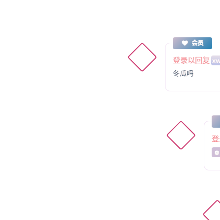
会员
登录以回复
xw
冬瓜吗
登
@