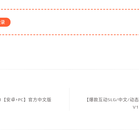
登录
1.1【安卓+PC】官方中文版
【爆款互动SLG/中文/动
V