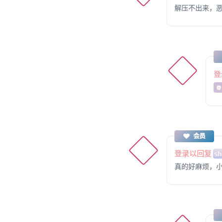
解压不出来，恶魔
登
@
会员
登录以回复
sh
真的好麻烦，