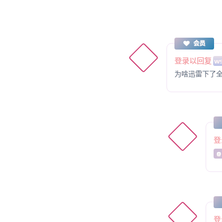
会员
登录以回复
w
为啥迅雷下了
登
@
登