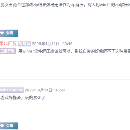
女王两个包都改zip结果弹出无法作为zip解压，有人用win11的zip解
会员
录以回复
捕蝇草
2026年4月11日 | 00:46
用winrar软件解压应该就可以，系统自带的好像解不了这种带
 卫宫宗近
enhelaogong
2026年4月11日 | 15:22
小游戏好拖沓，玩的累死了
会员